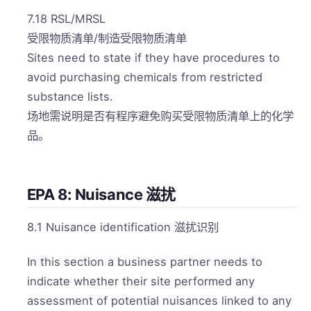
7.18 RSL/MRSL
受限物质清单/制造受限物质清单
Sites need to state if they have procedures to
avoid purchasing chemicals from restricted
substance lists.
场地需说明是否有程序避免购买受限物质清单上的化学
品。
EPA 8: Nuisance 滋扰
8.1 Nuisance identification 滋扰识别
In this section a business partner needs to
indicate whether their site performed any
assessment of potential nuisances linked to any