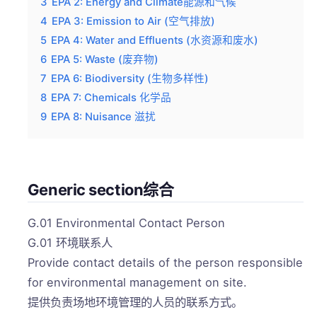
3
EPA 2: Energy and Climate能源和气候
4
EPA 3: Emission to Air (空气排放)
5
EPA 4: Water and Effluents (水资源和废水)
6
EPA 5: Waste (废弃物)
7
EPA 6: Biodiversity (生物多样性)
8
EPA 7: Chemicals 化学品
9
EPA 8: Nuisance 滋扰
Generic section综合
G.01 Environmental Contact Person
G.01 环境联系人
Provide contact details of the person responsible
for environmental management on site.
提供负责场地环境管理的人员的联系方式。