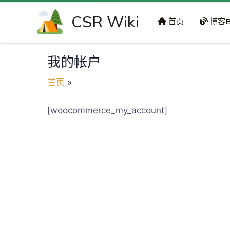
跳
CSR Wiki
至
首页
博客B
内
容
我的帐户
首页
[woocommerce_my_account]