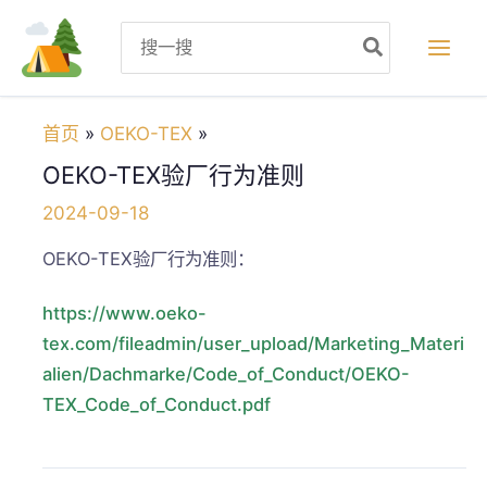
跳
Search
至
for:
内
容
首页
OEKO-TEX
OEKO-TEX验厂行为准则
2024-09-18
OEKO-TEX验厂行为准则：
https://www.oeko-
tex.com/fileadmin/user_upload/Marketing_Materi
alien/Dachmarke/Code_of_Conduct/OEKO-
TEX_Code_of_Conduct.pdf