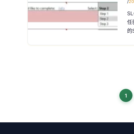
/
20
S
任
的S
1