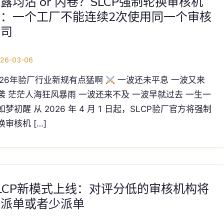
露均沾 or 内卷？SLCP强制轮换审核机
构：一个工厂不能连续2次使用同一个审核
公司
26-03-06
026年验厂行业新规有点猛啊​
一波还未平息 一波又来
袭 茫茫人海狂风暴雨 一波还来不及 一波早就过去 一生一
如梦初醒 从 2026 年 4 月 1 日起，SLCP验厂官方将强制
换审核机 […]
LCP新模式上线：对评分低的审核机构将
不派单或者少派单