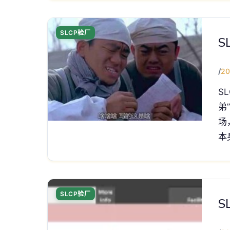
SLCP验厂
S
/
20
S
弟
场
本
SLCP验厂
S