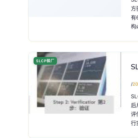
方
有
构
SLCP验厂
S
/
20
S
后
评
行