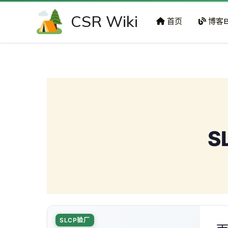
跳
CSR Wiki
至
首页
博客B
内
容
S
SLCP验厂