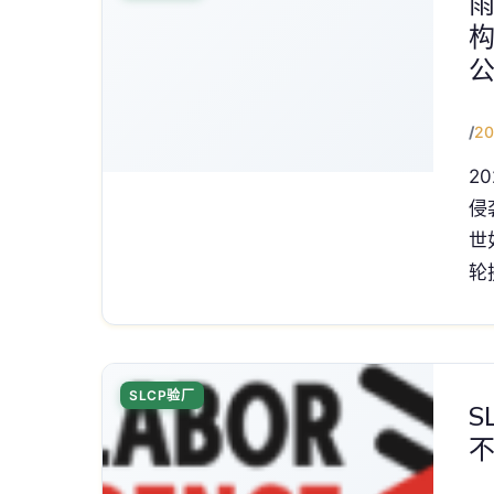
雨
/
20
2
侵
世
轮
SLCP验厂
S