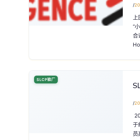
/
20
上
“
合
H
SLCP验厂
S
/
20
2
于
员