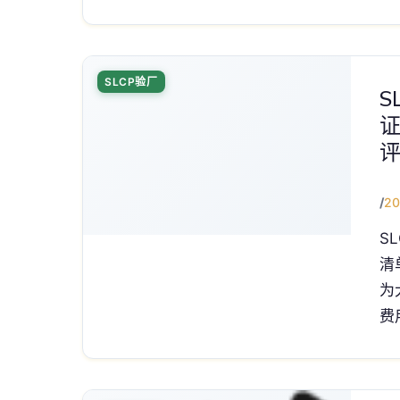
SLCP验厂
S
证
评
/
20
S
清
为
费