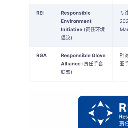
REI
Responsible
专
Environment
20
Initiative
(责任环境
Ma
倡议)
RGA
Responsible Glove
针
Alliance
(责任手套
亚
联盟)