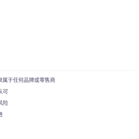
隶属于任何品牌或零售商
认可
风险
进