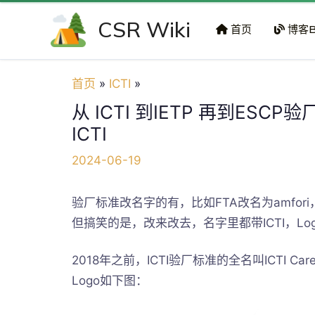
跳
CSR Wiki
至
首页
博客B
内
容
首页
ICTI
从 ICTI 到IETP 再到E
ICTI
2024-06-19
验厂标准改名字的有，比如FTA改名为amfori
但搞笑的是，改来改去，名字里都带ICTI，L
2018年之前，ICTI验厂标准的全名叫ICTI Care
Logo如下图：