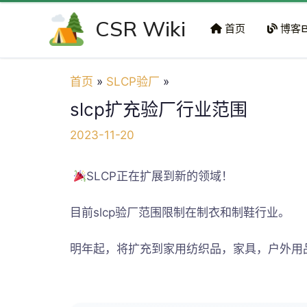
跳
CSR Wiki
至
首页
博客B
内
容
首页
SLCP验厂
slcp扩充验厂行业范围
2023-11-20
SLCP正在扩展到新的领域！
目前slcp验厂范围限制在制衣和制鞋行业。
明年起，将扩充到家用纺织品，家具，户外用