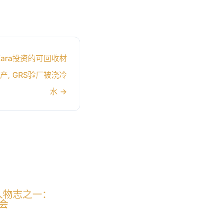
Zara投资的可回收材
产, GRS验厂被浇冷
水
→
A人物志之一：
会