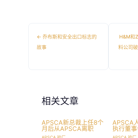
←
乔布斯和安全出口标志的
H&M和
故事
料公司破
相关文章
APSCA新总裁上任8个
APSC
月后从APSCA离职
执行董事
APSCA 验厂
APSCA 验厂