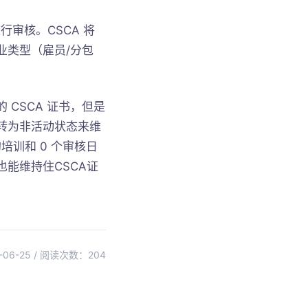
进⾏审核。CSCA 将
业类型（雇员/分包
CSCA 证书，但是
转为⾮活动状态来维
培训和 0 个审核⽇
能维持住CSCA证
06-25 / 阅读次数：
204