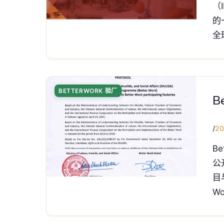
（
的
全
BETTERWORK 验厂
B
/
20
B
公
目
Wo