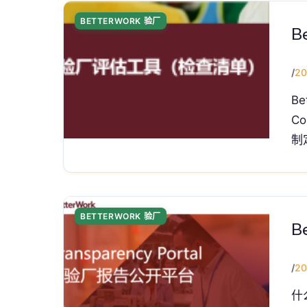
BETTERWORK 验厂
B
/
20
B
Co
制
BETTERWORK 验厂
B
/
20
什