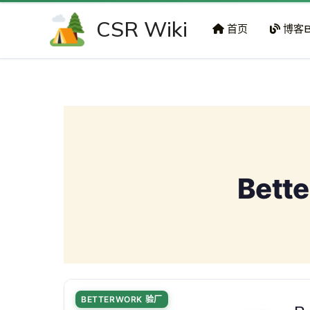
跳
CSR Wiki
至
首页
博客B
内
容
Bett
BETTERWORK 验厂