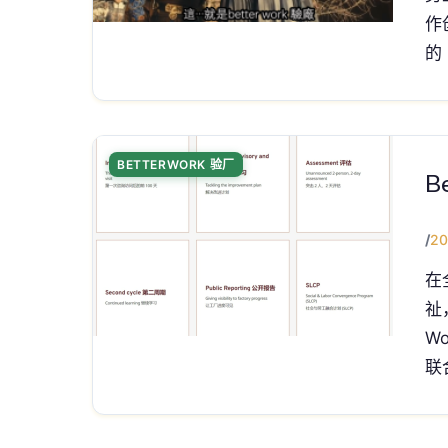
作
的
BETTERWORK 验厂
B
/
20
在
祉
W
联