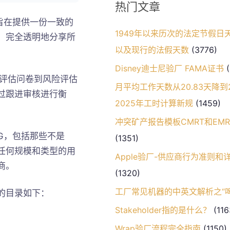
热门文章
作旨在提供一份一致的
1949年以来历次的法定节假日
任、完全透明地分享所
以及现行的法假天数
(3776)
Disney迪士尼验厂 FAMA证书
(
我评估问卷到风险评估
月平均工作天数从20.83天降到20
过跟进审核进行衡
2025年工时计算新规
(1459)
冲突矿产报告模板CMRT和EM
PG，包括那些不是
(1351)
于任何规模和类型的用
Apple验厂-供应商行为准则和
商。
(1320)
工厂常见机器的中英文解析之“啤
含的目录如下：
Stakeholder指的是什么？
(116
Wrap验厂流程完全指南
(1150)