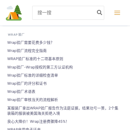
跳
Search
至
for:
内
容
WRAP 验厂
Wrap验厂需要花费多少钱？
Wrap验厂流程完全指南
WRAP验厂标准的十二项基本原则
Wrap验厂-Wrap授权的第三方认证机构
Wrap验厂标准的详细检查清单
Wrap验厂的评分和证书
Wrap验厂术语表
Wrap验厂审核当天的流程解析
某服装厂拿出WRAP验厂报告作为法庭证据，结果功亏一篑，2个集
装箱的服装被美国海关拒绝入境
良心大降价！Wrap注册费骤降45%！
WRAP启用电子证书