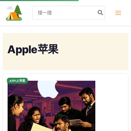
跳
Search
至
for:
内
容
Apple苹果
APPLE苹果