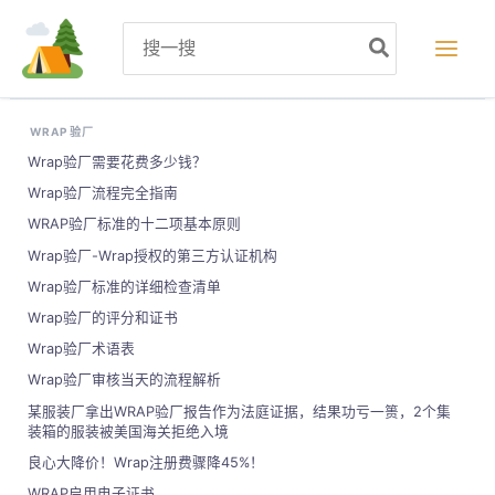
跳
Search
至
for:
内
容
WRAP 验厂
Wrap验厂需要花费多少钱？
Wrap验厂流程完全指南
WRAP验厂标准的十二项基本原则
Wrap验厂-Wrap授权的第三方认证机构
Wrap验厂标准的详细检查清单
Wrap验厂的评分和证书
Wrap验厂术语表
Wrap验厂审核当天的流程解析
某服装厂拿出WRAP验厂报告作为法庭证据，结果功亏一篑，2个集
装箱的服装被美国海关拒绝入境
良心大降价！Wrap注册费骤降45%！
WRAP启用电子证书