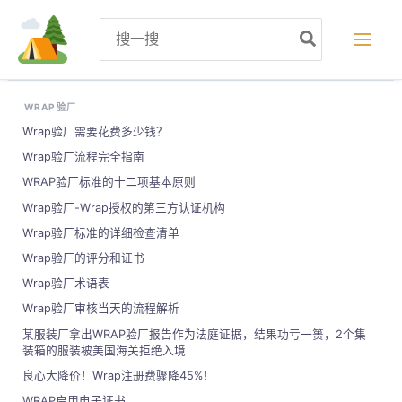
跳
Search
至
for:
内
容
WRAP 验厂
Wrap验厂需要花费多少钱？
Wrap验厂流程完全指南
WRAP验厂标准的十二项基本原则
Wrap验厂-Wrap授权的第三方认证机构
Wrap验厂标准的详细检查清单
Wrap验厂的评分和证书
Wrap验厂术语表
Wrap验厂审核当天的流程解析
某服装厂拿出WRAP验厂报告作为法庭证据，结果功亏一篑，2个集
装箱的服装被美国海关拒绝入境
良心大降价！Wrap注册费骤降45%！
WRAP启用电子证书