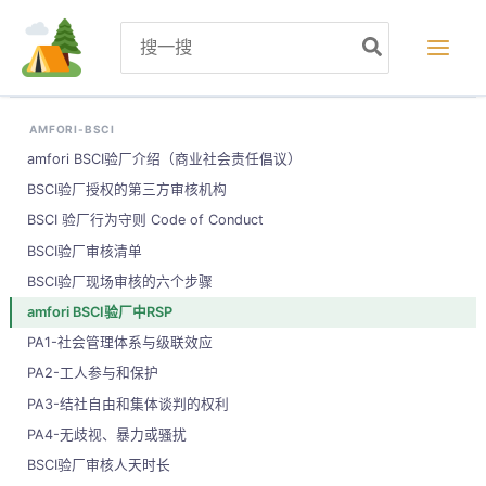
跳
Search
至
for:
内
容
AMFORI-BSCI
amfori BSCI验厂介绍（商业社会责任倡议）
BSCI验厂授权的第三方审核机构
BSCI 验厂行为守则 Code of Conduct
BSCI验厂审核清单
BSCI验厂现场审核的六个步骤
amfori BSCI验厂中RSP
PA1-社会管理体系与级联效应
PA2-工人参与和保护
PA3-结社自由和集体谈判的权利
PA4-无歧视、暴力或骚扰
BSCI验厂审核人天时长