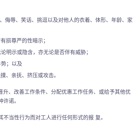
不当言论、侮辱、笑话、挑逗以及对他人的衣着、体形、年龄、家
进行有损尊严的性暗示；
求，无论明示或隐含，亦无论是否伴有威胁；
的手势；以及
例如触摸、亲抚、挤压或攻击。
用、晋升、改善工作条件、分配优惠工作任务、或给予其他优
种许诺。
纠正其不当性行为而对工人进行任何形式的报 复。