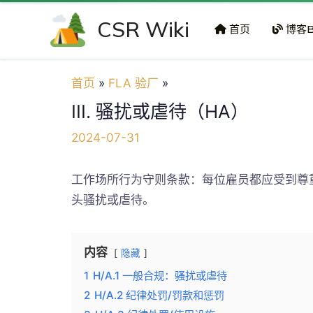
跳
CSR Wiki
至
首页
博客B
内
容
首页
FLA 验厂
III. 骚扰或虐待（HA）
2024-07-31
工作场所行为守则条款：每位雇员都应受到尊
头骚扰或虐待。
内容
隐藏
1
H/A.1 一般合规：骚扰或虐待
2
H/A.2 纪律处罚/罚款和惩罚